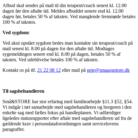
Afbud skal sendes på mail til din terapeut/coach senest kl. 12.00
dagen før den aftalte tid. Meldes afbuddet senere end kl. 12.00
dagen før, betales 50 % af taksten. Ved manglende fremmøde betales
100 % af taksten.
Ved sygdom:
Ved akut opstået sygdom bedes man kontakte sin terapeut/coach på
mail senest kl. 8.00 på dagen for den aftalte tid. Modtages
sygemeldingen senere end kl. 8.00 på dagen, betales 50 % af
taksten. Ved udeblivelse betales 100 % af taksten.
Kontakt os på tlf.
21 22 08 12
eller mail på
nete@smaaogstore.dk
Til sagsbehandleren
Små&STORE har stor erfaring med familiearbejde §11.3 §52, §54.
Vi indgår i tæt samarbejde med sagsbehandleren og borgeren i den
enkelte sag med fælles fokus på handleplanen. Vi udfærdiger
ligeledes statusrapporter efter aftale med sagsbehandleren ud fra de
gældende krav i persondataforordningen samt servicelovens
paragraffer.