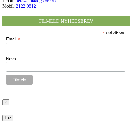
Email:
nete@smaaogstore.dk
Mobil:
2122 0812
TILMELD NYHEDSBREV
*
skal udfyldes
*
Email
Navn
×
Luk