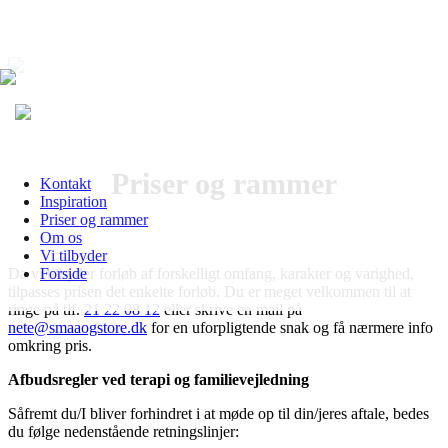
Priser og rammer
Kontakt
Inspiration
Priser og rammer
Om os
Vi tilbyder
Da vi tilbyder forløb af forskelligt omfang, karakter og varighed,
Forside
tilpasses prisen det enkelte forløb. Du er meget velkommen til at
ringe på tlf.
21 22 08 12
eller skrive en mail på
nete@smaaogstore.dk
for en uforpligtende snak og få nærmere info
omkring pris.
Afbudsregler ved terapi og familievejledning
Såfremt du/I bliver forhindret i at møde op til din/jeres aftale, bedes
du følge nedenstående retningslinjer: